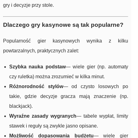
gry i decyzje przy stole.
Dlaczego gry kasynowe są tak popularne?
Popularność gier kasynowych wynika z kilku
powtarzalnych, praktycznych zalet:
Szybka nauka podstaw
— wiele gier (np. automaty
czy ruletka) można zrozumieć w kilka minut.
Różnorodność stylów
— od czysto losowych po
takie, gdzie decyzje gracza mają znaczenie (np.
blackjack).
Wyraźne zasady wygranych
— tabele wypłat, limity
stawek i reguły są zwykle jasno opisane.
Możliwość dopasowania budżetu
— wiele gier