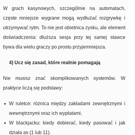
W grach kasynowych, szczególnie na automatach,
częste mniejsze wygrane mogą wydłużać rozgrywkę i
utrzymywać rytm. To nie jest obietnica zysku, ale element
doświadczenia: dłuższa sesja przy tej samej stawce
bywa dla wielu graczy po prostu przyjemniejsza.
4) Ucz się zasad, które realnie pomagają
Nie musisz znać skomplikowanych systemów. W
praktyce liczą się podstawy:
W ruletce: różnica między zakładami zewnętrznymi i
wewnętrznymi oraz ich wypłatami.
W blackjacku: kiedy dobierać, kiedy pasować i jak
działa as (1 lub 11).