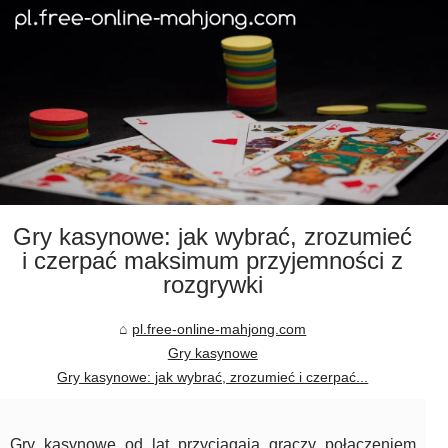
Gry kasynowe: jak wybrać, zrozumieć
i czerpać maksimum przyjemności z
rozgrywki
pl.free-online-mahjong.com
Gry kasynowe
Gry kasynowe: jak wybrać, zrozumieć i czerpać...
Gry kasynowe od lat przyciągają graczy połączeniem