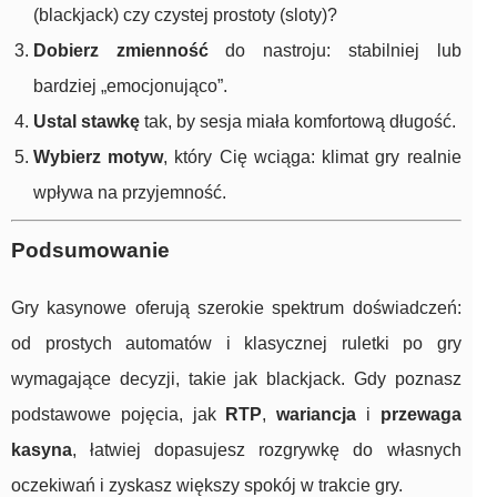
(blackjack) czy czystej prostoty (sloty)?
Dobierz zmienność
do nastroju: stabilniej lub
bardziej „emocjonująco”.
Ustal stawkę
tak, by sesja miała komfortową długość.
Wybierz motyw
, który Cię wciąga: klimat gry realnie
wpływa na przyjemność.
Podsumowanie
Gry kasynowe oferują szerokie spektrum doświadczeń:
od prostych automatów i klasycznej ruletki po gry
wymagające decyzji, takie jak blackjack. Gdy poznasz
podstawowe pojęcia, jak
RTP
,
wariancja
i
przewaga
kasyna
, łatwiej dopasujesz rozgrywkę do własnych
oczekiwań i zyskasz większy spokój w trakcie gry.