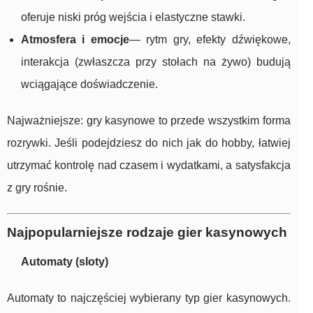
oferuje niski próg wejścia i elastyczne stawki.
Atmosfera i emocje
— rytm gry, efekty dźwiękowe,
interakcja (zwłaszcza przy stołach na żywo) budują
wciągające doświadczenie.
Najważniejsze: gry kasynowe to przede wszystkim forma
rozrywki. Jeśli podejdziesz do nich jak do hobby, łatwiej
utrzymać kontrolę nad czasem i wydatkami, a satysfakcja
z gry rośnie.
Najpopularniejsze rodzaje gier kasynowych
Automaty (sloty)
Automaty to najczęściej wybierany typ gier kasynowych.