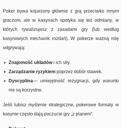
Poker bywa kojarzony głównie z grą przeciwko innym
graczom, ale w kasynach spotyka się też odmiany, w
których rywalizujesz z zasadami gry (lub według
kasynowych mechanik rozdań). W pokerze ważną rolę
odgrywają:
Znajomość układów
i ich siły.
Zarządzanie ryzykiem
poprzez dobór stawek.
Dyscyplina
— umiejętność rezygnacji, gdy warunki
nie są korzystne.
Jeśli lubisz myślenie strategiczne, pokerowe formaty w
kasynie często dają poczucie gry „z planem”.