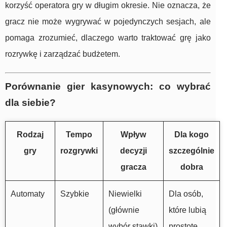
korzyść operatora gry w długim okresie. Nie oznacza, że
gracz nie może wygrywać w pojedynczych sesjach, ale
pomaga zrozumieć, dlaczego warto traktować grę jako
rozrywkę i zarządzać budżetem.
Porównanie gier kasynowych: co wybrać
dla siebie?
Rodzaj
Tempo
Wpływ
Dla kogo
gry
rozgrywki
decyzji
szczególnie
gracza
dobra
Automaty
Szybkie
Niewielki
Dla osób,
(głównie
które lubią
wybór stawki)
prostotę,